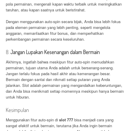
pola permainan, mengenali kapan waktu terbaik untuk meningkatkan
taruhan, atau kapan saatnya untuk beristirahat.
Dengan menggunakan auto-spin secara bijak, Anda bisa lebih fokus
pada elemen permainan yang lebih penting, seperti mengelola
anggaran, memanfaatkan fitur bonus, dan memperhatikan
perkembangan permainan secara keseluruhan.
8.
Jangan Lupakan Kesenangan dalam Bermain
Akhirnya, ingatlah bahwa meskipun fitur auto-spin memudahkan
permainan, tujuan utama Anda adalah untuk bersenang-senang.
Jangan terlalu fokus pada hasil akhir atau kemenangan besar.
Bermain dengan santai dan nikmati setiap putaran yang Anda
jalankan. Slot adalah permainan yang mengandalkan keberuntungan,
dan Anda bisa menikmati setiap momennya meskipun hanya bermain
untuk hiburan.
Kesimpulan
Menggunakan fitur auto-spin di
slot 777
bisa menjadi cara yang
sangat efektif untuk bermain, terutama jika Anda ingin bermain