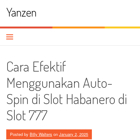
Skip
Yanzen
to
content
Cara Efektif
Menggunakan Auto-
Spin di Slot Habanero di
Slot 777
Posted by
Billy Walters
on
January 2, 2025