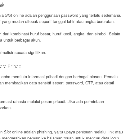
ik
nia
Slot
online adalah penggunaan password yang terlalu sederhana.
ang mudah ditebak seperti tanggal lahir atau angka berurutan.
 dari kombinasi huruf besar, huruf kecil, angka, dan simbol. Selain
a untuk berbagai akun.
imalisir secara signifikan.
ta Pribadi
ncoba meminta informasi pribadi dengan berbagai alasan. Pemain
gan membagikan data sensitif seperti password, OTP, atau detail
ormasi rahasia melalui pesan pribadi. Jika ada permintaan
porkan.
an
Slot
online adalah phishing, yaitu upaya penipuan melalui link atau
 mengarahkan pemain ke halaman tiruan untuk mencuri data login.