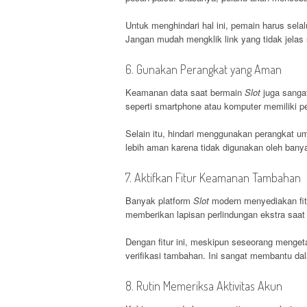
Untuk menghindari hal ini, pemain harus sela
Jangan mudah mengklik link yang tidak jelas 
6. Gunakan Perangkat yang Aman
Keamanan data saat bermain
Slot
juga sangat
seperti smartphone atau komputer memiliki pe
Selain itu, hindari menggunakan perangkat umu
lebih aman karena tidak digunakan oleh bany
7. Aktifkan Fitur Keamanan Tambahan
Banyak platform
Slot
modern menyediakan fitu
memberikan lapisan perlindungan ekstra saat 
Dengan fitur ini, meskipun seseorang menget
verifikasi tambahan. Ini sangat membantu d
8. Rutin Memeriksa Aktivitas Akun