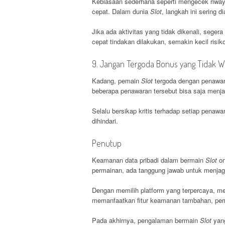
Kebiasaan sederhana seperti mengecek riway
cepat. Dalam dunia
Slot
, langkah ini sering 
Jika ada aktivitas yang tidak dikenali, sege
cepat tindakan dilakukan, semakin kecil risiko
9. Jangan Tergoda Bonus yang Tidak W
Kadang, pemain
Slot
tergoda dengan penawara
beberapa penawaran tersebut bisa saja menjad
Selalu bersikap kritis terhadap setiap penawa
dihindari.
Penutup
Keamanan data pribadi dalam bermain
Slot
on
permainan, ada tanggung jawab untuk menjaga
Dengan memilih platform yang terpercaya, m
memanfaatkan fitur keamanan tambahan, pema
Pada akhirnya, pengalaman bermain
Slot
yang