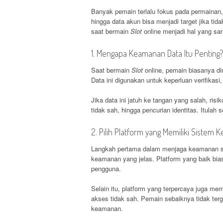
Banyak pemain terlalu fokus pada permainan, t
hingga data akun bisa menjadi target jika ti
saat bermain
Slot
online menjadi hal yang san
1. Mengapa Keamanan Data Itu Penting
Saat bermain
Slot
online, pemain biasanya di
Data ini digunakan untuk keperluan verifikas
Jika data ini jatuh ke tangan yang salah, ris
tidak sah, hingga pencurian identitas. Itula
2. Pilih Platform yang Memiliki Sistem
Langkah pertama dalam menjaga keamanan 
keamanan yang jelas. Platform yang baik bia
pengguna.
Selain itu, platform yang terpercaya juga me
akses tidak sah. Pemain sebaiknya tidak terg
keamanan.