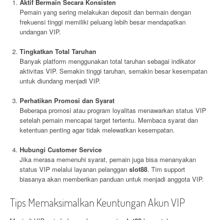
Aktif Bermain Secara Konsisten
Pemain yang sering melakukan deposit dan bermain dengan
frekuensi tinggi memiliki peluang lebih besar mendapatkan
undangan VIP.
Tingkatkan Total Taruhan
Banyak platform menggunakan total taruhan sebagai indikator
aktivitas VIP. Semakin tinggi taruhan, semakin besar kesempatan
untuk diundang menjadi VIP.
Perhatikan Promosi dan Syarat
Beberapa promosi atau program loyalitas menawarkan status VIP
setelah pemain mencapai target tertentu. Membaca syarat dan
ketentuan penting agar tidak melewatkan kesempatan.
Hubungi Customer Service
Jika merasa memenuhi syarat, pemain juga bisa menanyakan
status VIP melalui layanan pelanggan
slot88
. Tim support
biasanya akan memberikan panduan untuk menjadi anggota VIP.
Tips Memaksimalkan Keuntungan Akun VIP