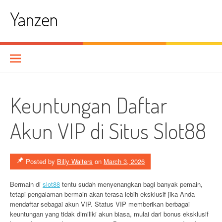
Skip
Yanzen
to
content
Keuntungan Daftar
Akun VIP di Situs Slot88
Posted by
Billy Walters
on
March 3, 2026
Bermain di
slot88
tentu sudah menyenangkan bagi banyak pemain,
tetapi pengalaman bermain akan terasa lebih eksklusif jika Anda
mendaftar sebagai akun VIP. Status VIP memberikan berbagai
keuntungan yang tidak dimiliki akun biasa, mulai dari bonus eksklusif