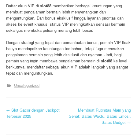
Daftar akun VIP di
slot88
memberikan berbagai keuntungan yang
membuat pengalaman bermain lebih menyenangkan dan
menguntungkan. Dari bonus eksklusif hingga layanan prioritas dan
akses ke event khusus, status VIP meningkatkan sensasi bermain
sekaligus membuka peluang menang lebih besar.
Dengan strategi yang tepat dan pemanfaatan bonus, pemain VIP tidak
hanya mendapatkan keuntungan tambahan, tetapi juga merasakan
pengalaman bermain yang lebih eksklusif dan nyaman. Jadi, bagi
pemain yang ingin membawa pengalaman bermain di
slot88
ke level
berikutnya, mendaftar sebagai akun VIP adalah langkah yang sangat
tepat dan menguntungkan.
Uncategorized
P
←
Slot Gacor dengan Jackpot
Membuat Rutinitas Main yang
Terbesar 2025
Sehat: Batas Waktu, Batas Emosi,
o
Batas Budget
→
s