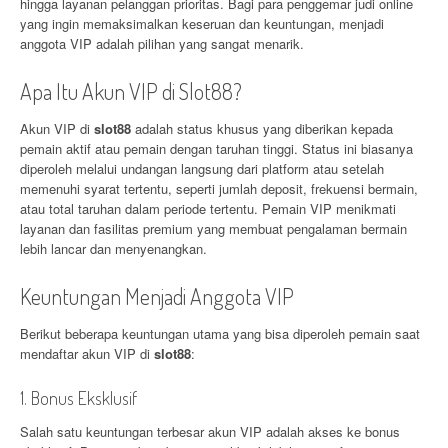
hingga layanan pelanggan prioritas. Bagi para penggemar judi online
yang ingin memaksimalkan keseruan dan keuntungan, menjadi
anggota VIP adalah pilihan yang sangat menarik.
Apa Itu Akun VIP di Slot88?
Akun VIP di
slot88
adalah status khusus yang diberikan kepada
pemain aktif atau pemain dengan taruhan tinggi. Status ini biasanya
diperoleh melalui undangan langsung dari platform atau setelah
memenuhi syarat tertentu, seperti jumlah deposit, frekuensi bermain,
atau total taruhan dalam periode tertentu. Pemain VIP menikmati
layanan dan fasilitas premium yang membuat pengalaman bermain
lebih lancar dan menyenangkan.
Keuntungan Menjadi Anggota VIP
Berikut beberapa keuntungan utama yang bisa diperoleh pemain saat
mendaftar akun VIP di
slot88
:
1. Bonus Eksklusif
Salah satu keuntungan terbesar akun VIP adalah akses ke bonus