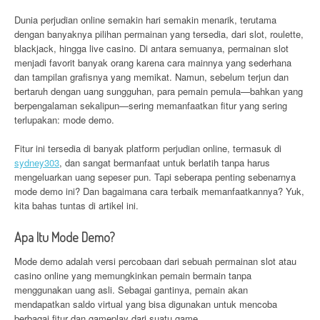
Dunia perjudian online semakin hari semakin menarik, terutama
dengan banyaknya pilihan permainan yang tersedia, dari slot, roulette,
blackjack, hingga live casino. Di antara semuanya, permainan slot
menjadi favorit banyak orang karena cara mainnya yang sederhana
dan tampilan grafisnya yang memikat. Namun, sebelum terjun dan
bertaruh dengan uang sungguhan, para pemain pemula—bahkan yang
berpengalaman sekalipun—sering memanfaatkan fitur yang sering
terlupakan: mode demo.
Fitur ini tersedia di banyak platform perjudian online, termasuk di
sydney303
, dan sangat bermanfaat untuk berlatih tanpa harus
mengeluarkan uang sepeser pun. Tapi seberapa penting sebenarnya
mode demo ini? Dan bagaimana cara terbaik memanfaatkannya? Yuk,
kita bahas tuntas di artikel ini.
Apa Itu Mode Demo?
Mode demo adalah versi percobaan dari sebuah permainan slot atau
casino online yang memungkinkan pemain bermain tanpa
menggunakan uang asli. Sebagai gantinya, pemain akan
mendapatkan saldo virtual yang bisa digunakan untuk mencoba
berbagai fitur dan gameplay dari suatu game.