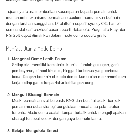
Tujuannya jelas: memberikan kesempatan kepada pemain untuk
memahami mekanisme permainan sebelum memutuskan bermain
dengan taruhan sungguhan. Di platform seperti sydney303, hampir
semua slot dari provider besar seperti Habanero, Pragmatic Play, dan
PG Soft dapat dimainkan dalam mode demo secara gratis.
Manfaat Utama Mode Demo
Mengenal Game Lebih Dalam
Setiap slot memiliki karakteristik unik—jumlah gulungan, garis
pembayaran, simbol khusus, hingga fitur bonus yang berbeda-
beda. Dengan bermain di mode demo, kamu bisa memahami cara
kerja setiap game tanpa risiko kehilangan uang.
Menguji Strategi Bermain
Meski permainan slot berbasis RNG dan bersifat acak, banyak
pemain mencoba strategi pengelolaan modal atau pola taruhan
tertentu. Mode demo adalah tempat terbaik untuk menguji apakah
strategi tersebut cocok dengan gaya bermain kamu.
Belajar Mengelola Emosi