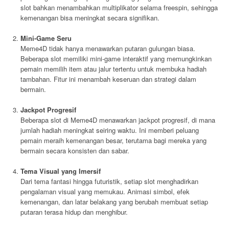
slot bahkan menambahkan multiplikator selama freespin, sehingga
kemenangan bisa meningkat secara signifikan.
Mini-Game Seru
Meme4D tidak hanya menawarkan putaran gulungan biasa.
Beberapa slot memiliki mini-game interaktif yang memungkinkan
pemain memilih item atau jalur tertentu untuk membuka hadiah
tambahan. Fitur ini menambah keseruan dan strategi dalam
bermain.
Jackpot Progresif
Beberapa slot di Meme4D menawarkan jackpot progresif, di mana
jumlah hadiah meningkat seiring waktu. Ini memberi peluang
pemain meraih kemenangan besar, terutama bagi mereka yang
bermain secara konsisten dan sabar.
Tema Visual yang Imersif
Dari tema fantasi hingga futuristik, setiap slot menghadirkan
pengalaman visual yang memukau. Animasi simbol, efek
kemenangan, dan latar belakang yang berubah membuat setiap
putaran terasa hidup dan menghibur.